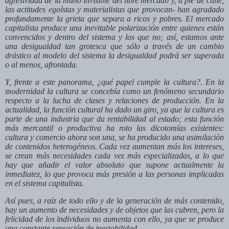
agresividad de la mano invisible del libre mercado y, a pie de calle,
las actitudes egoístas y materialistas que provocan- han agradado
profundamente la grieta que separa a ricos y pobres. El mercado
capitalista produce una inevitable polarización entre quienes están
convencidos y dentro del sistema y los que no; así, estamos ante
una desigualdad tan grotesca que sólo a través de un cambio
drástico al modelo del sistema la desigualdad podrá ser superada
o al menos, afrontada.
Y, frente a este panorama, ¿qué papel cumple la cultura?. En la
modernidad la cultura se concebía como un fenómeno secundario
respecto a la lucha de clases y relaciones de producción. En la
actualidad, la función cultural ha dado un giro, ya que la cultura es
parte de una industria que da rentabilidad al estado; esta función
más mercantil o productiva ha roto las dicotomías existentes:
cultura y comercio ahora son una, se ha producido una asimilación
de contenidos heterogéneos. Cada vez aumentan más los intereses,
se crean más necesidades cada vez más especializadas, a lo que
hay que añadir el valor absoluto que supone actualmente la
inmediatez, lo que provoca más presión a las personas implicadas
en el sistema capitalista.
Así pues, a raíz de todo ello y de la generación de más contenido,
hay un aumento de necesidades y de objetos que las cubren, pero la
felicidad de los individuos no aumenta con ello, ya que se produce
una constante sensación de inestabilidad.