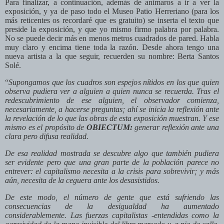
Para finalizar, a continuación, además de animaros a ir a ver la
exposición, y ya de paso todo el Museo Patio Herreriano (para los
más reticentes os recordaré que es gratuito) se inserta el texto que
preside la exposición, y que yo mismo firmo palabra por palabra.
No se puede decir más en menos metros cuadrados de pared. Habla
muy claro y encima tiene toda la razón. Desde ahora tengo una
nueva artista a la que seguir, recuerden su nombre: Berta Santos
Solé.
“
Supongamos que los cuadros son espejos nítidos en los que quien
observa pudiera ver a alguien a quien nunca se recuerda. Tras el
redescubrimiento de ese alguien, el observador comienza,
necesariamente, a hacerse preguntas; ahí se inicia la reflexión ante
la revelación de lo que las obras de esta exposición muestran. Y ese
mismo es el propósito de
OBIECTUM:
generar reflexión ante una
clara pero difusa realidad.
De esa realidad mostrada se descubre algo que también pudiera
ser evidente pero que una gran parte de la población parece no
entrever: el capitalismo necesita a la crisis para sobrevivir; y más
aún, necesita de la ceguera ante los desasistidos.
De este modo, el número de gente que está sufriendo las
consecuencias de la desigualdad ha aumentado
considerablemente. Las fuerzas capitalistas -entendidas como la