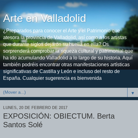
Arte en Valladolid
¿Preparados para conocer el Arte y el Patrimonio que
atesora la provincia de Valladolid, así como a los artistas
que durante siglos dejaron su huella en ella? Os
sorprenderá comprobar la riqueza cultural y patrimonial que
ha ido acumulando Valladolid a lo largo de su historia. Aquí
también podréis encontrar otras manifestaciones artísticas
significativas de Castilla y León e incluso del resto de
España. Cualquier sugerencia es bienvenida
▼
LUNES, 20 DE FEBRERO DE 2017
EXPOSICIÓN: OBIECTUM. Berta
Santos Solé